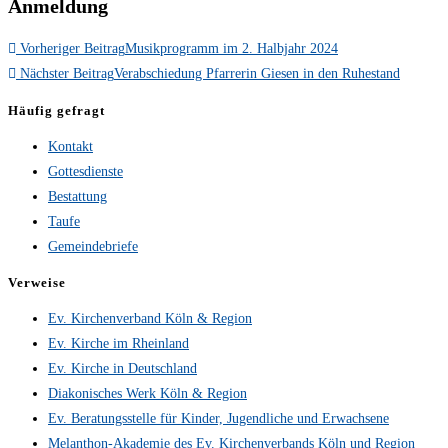
Anmeldung
Weitere
Vorheriger Beitrag
Musikprogramm im 2. Halbjahr 2024
Artikel
Nächster Beitrag
Verabschiedung Pfarrerin Giesen in den Ruhestand
ansehen
Häufig gefragt
Kontakt
Gottesdienste
Bestattung
Taufe
Gemeindebriefe
Verweise
Ev. Kirchenverband Köln & Region
Ev. Kirche im Rheinland
Ev. Kirche in Deutschland
Diakonisches Werk Köln & Region
Ev. Beratungsstelle für Kinder, Jugendliche und Erwachsene
Melanthon-Akademie des Ev. Kirchenverbands Köln und Region