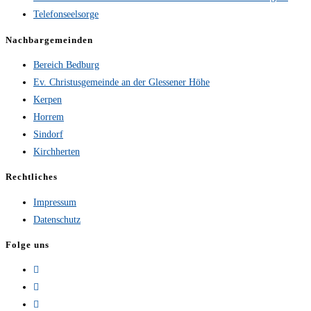
Telefonseelsorge
Nachbargemeinden
Bereich Bedburg
Ev. Christusgemeinde an der Glessener Höhe
Kerpen
Horrem
Sindorf
Kirchherten
Rechtliches
Impressum
Datenschutz
Folge uns
Opens
in
Opens
a
in
Opens