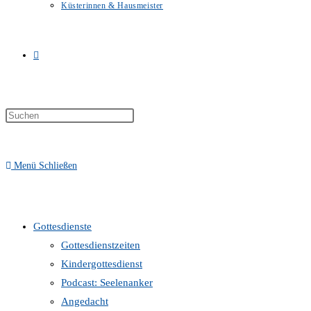
Küsterinnen & Hausmeister
Website-
Suche
Menü
Schließen
umschalten
Gottesdienste
Gottesdienstzeiten
Kindergottesdienst
Podcast: Seelenanker
Angedacht