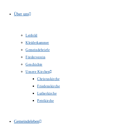
Über uns
Leitbild
Kleiderkammer
Gemeindebriefe
Förderverein
Geschichte
Unsere Kirchen
Christuskirche
Friedenskirche
Lutherkirche
Petrikirche
Gemeindeleben