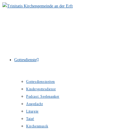
Zum
Inhalt
springen
Gottesdienste
Gottesdienstzeiten
Kindergottesdienst
Podcast: Seelenanker
Angedacht
Liturgie
Taizé
Kirchenmusik