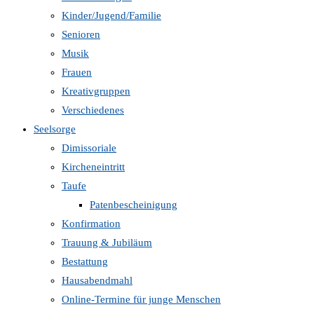
Kinder/Jugend/Familie
Senioren
Musik
Frauen
Kreativgruppen
Verschiedenes
Seelsorge
Dimissoriale
Kircheneintritt
Taufe
Patenbescheinigung
Konfirmation
Trauung & Jubiläum
Bestattung
Hausabendmahl
Online-Termine für junge Menschen