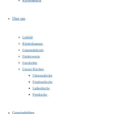
Kirchenmusik
Über uns
Leitbild
Kleiderkammer
Gemeindebriefe
Förderverein
Geschichte
Unsere Kirchen
Christuskirche
Friedenskirche
Lutherkirche
Petrikirche
Gemeindeleben