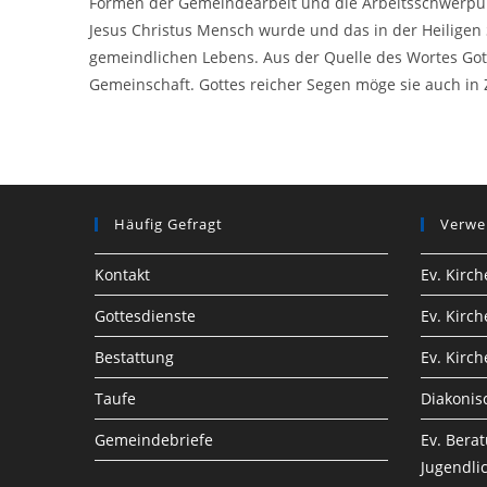
Formen der Gemeindearbeit und die Arbeitsschwerpunk
Jesus Christus Mensch wurde und das in der Heiligen S
gemeindlichen Lebens. Aus der Quelle des Wortes Got
Gemeinschaft. Gottes reicher Segen möge sie auch in 
Häufig Gefragt
Verwe
Kontakt
Ev. Kirc
Gottesdienste
Ev. Kirc
Bestattung
Ev. Kirc
Taufe
Diakonis
Gemeindebriefe
Ev. Berat
Jugendli