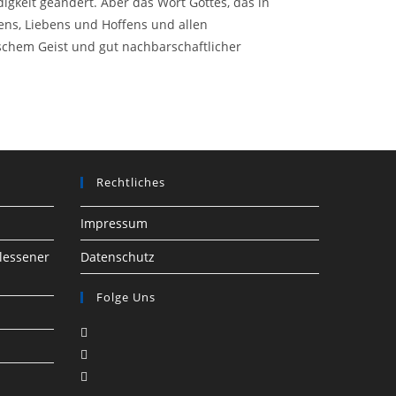
keit geändert. Aber das Wort Gottes, das in
bens, Liebens und Hoffens und allen
schem Geist und gut nachbarschaftlicher
Rechtliches
Impressum
lessener
Datenschutz
Folge Uns