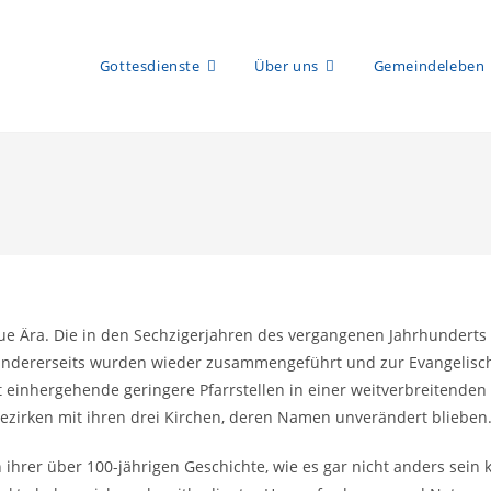
Gottesdienste
Über uns
Gemeindeleben
ue Ära. Die in den Sechzigerjahren des vergangenen Jahrhundert
f andererseits wurden wieder zusammengeführt und zur Evangelisch
t einhergehende geringere Pfarrstellen in einer weitverbreitenden 
bezirken mit ihren drei Kirchen, deren Namen unverändert bliebe
 ihrer über 100-jährigen Geschichte, wie es gar nicht anders sei