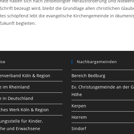
te haben sich nach zeitbedingter Herausforderung und Notwendig
chrift bezeugt wird, bleibt die Grundlage allen christlichen Glau
tes schöpfend lebt die evangelische Kirchengemeinde in ökumeni
Zukunft begleiten.
ise
Nachbargemeinden
henverband Köln & Region
Bereich Bedburg
he im Rheinland
Ev. Christusgemeinde an der G
Höhe
he in Deutschland
Kerpen
ches Werk Köln & Region
Horrem
ungsstelle für Kinder,
che und Erwachsene
Sindorf