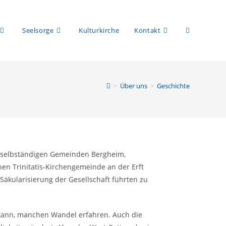
Seelsorge
Kulturkirche
Kontakt
>
Über uns
>
Geschichte
s selbständigen Gemeinden Bergheim,
en Trinitatis-Kirchengemeinde an der Erft
Säkularisierung der Gesellschaft führten zu
n.
n kann, manchen Wandel erfahren. Auch die