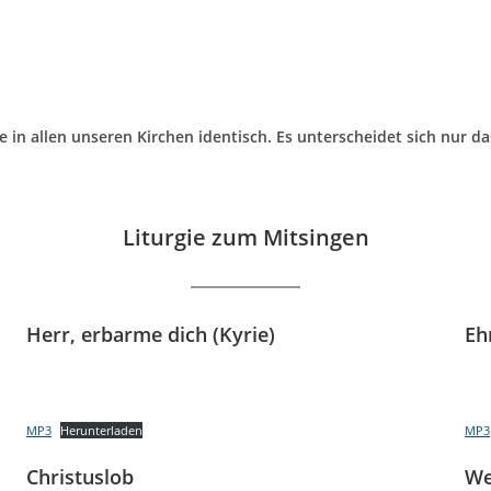
gie in allen unseren Kirchen identisch. Es unterscheidet sich nur 
Liturgie zum Mitsingen
Herr, erbarme dich (Kyrie)
Eh
MP3
Herunterladen
MP3
Christuslob
We