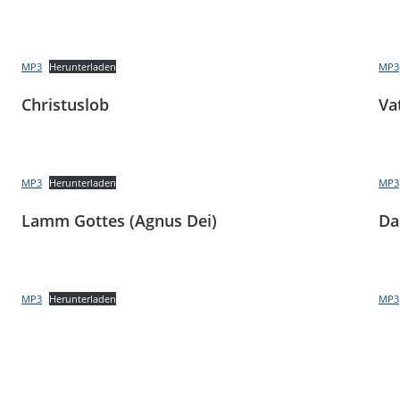
MP3
Herunterladen
MP3
Christuslob
Va
MP3
Herunterladen
MP3
Lamm Gottes (Agnus Dei)
Da
MP3
Herunterladen
MP3