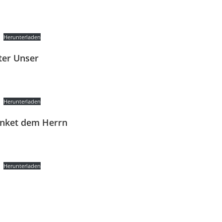
Herunterladen
ter Unser
Herunterladen
nket dem Herrn
Herunterladen