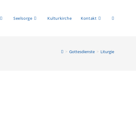
Website-
Seelsorge
Kulturkirche
Kontakt
>
Gottesdienste
>
Liturgie
Suche
umschalten