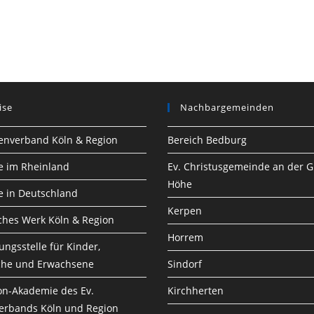
ise
Nachbargemeinden
henverband Köln & Region
Bereich Bedburg
he im Rheinland
Ev. Christusgemeinde an der G
Höhe
he in Deutschland
Kerpen
ches Werk Köln & Region
Horrem
ungsstelle für Kinder,
che und Erwachsene
Sindorf
n-Akademie des Ev.
Kirchherten
erbands Köln und Region