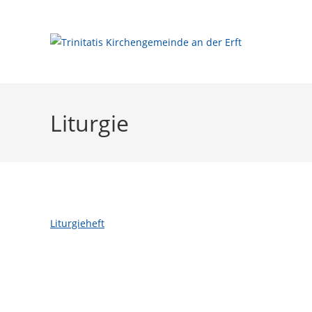
Zum
Inhalt
springen
Liturgie
Liturgieheft