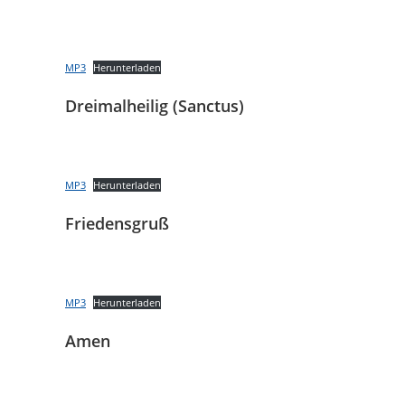
MP3
Herunterladen
Dreimalheilig (Sanctus)
MP3
Herunterladen
Friedensgruß
MP3
Herunterladen
Amen