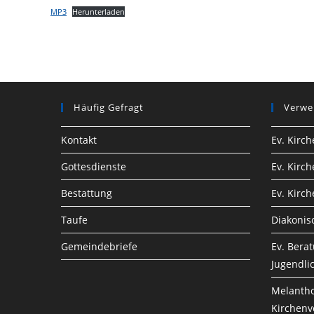
MP3
Herunterladen
Häufig Gefragt
Verwe
Kontakt
Ev. Kirc
Gottesdienste
Ev. Kirc
Bestattung
Ev. Kirc
Taufe
Diakonis
Gemeindebriefe
Ev. Berat
Jugendli
Melantho
Kirchenv