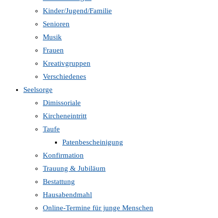
Kinder/Jugend/Familie
Senioren
Musik
Frauen
Kreativgruppen
Verschiedenes
Seelsorge
Dimissoriale
Kircheneintritt
Taufe
Patenbescheinigung
Konfirmation
Trauung & Jubiläum
Bestattung
Hausabendmahl
Online-Termine für junge Menschen