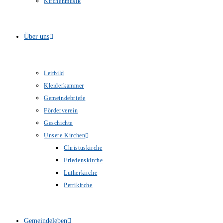
Kirchenmusik
Über uns
Leitbild
Kleiderkammer
Gemeindebriefe
Förderverein
Geschichte
Unsere Kirchen
Christuskirche
Friedenskirche
Lutherkirche
Petrikirche
Gemeindeleben