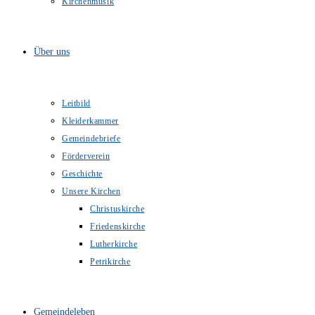
Kirchenmusik
Über uns
Leitbild
Kleiderkammer
Gemeindebriefe
Förderverein
Geschichte
Unsere Kirchen
Christuskirche
Friedenskirche
Lutherkirche
Petrikirche
Gemeindeleben