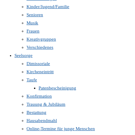
Kinder/Jugend/Familie
Senioren
Musik
Frauen
Kreativgruppen
Verschiedenes
Seelsorge
Dimissoriale
Kircheneintritt
Taufe
Patenbescheinigung
Konfirmation
Trauung & Jubiläum
Bestattung
Hausabendmahl
Online-Termine für junge Menschen