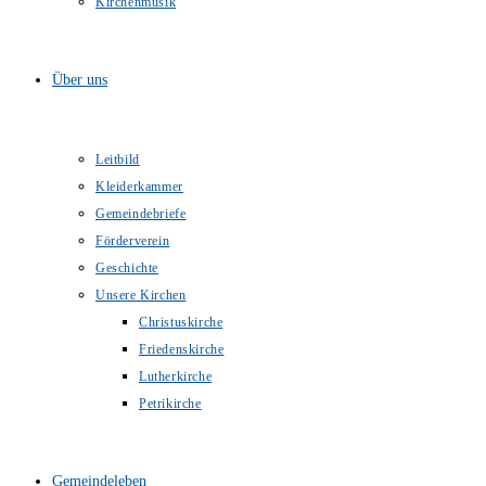
Kirchenmusik
Über uns
Leitbild
Kleiderkammer
Gemeindebriefe
Förderverein
Geschichte
Unsere Kirchen
Christuskirche
Friedenskirche
Lutherkirche
Petrikirche
Gemeindeleben