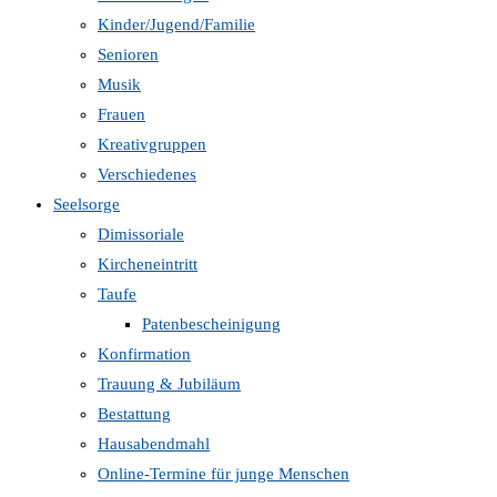
Kinder/Jugend/Familie
Senioren
Musik
Frauen
Kreativgruppen
Verschiedenes
Seelsorge
Dimissoriale
Kircheneintritt
Taufe
Patenbescheinigung
Konfirmation
Trauung & Jubiläum
Bestattung
Hausabendmahl
Online-Termine für junge Menschen