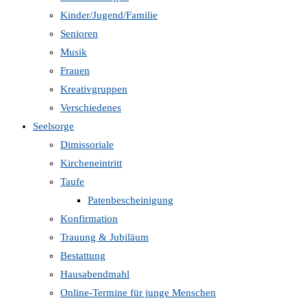
Kinder/Jugend/Familie
Senioren
Musik
Frauen
Kreativgruppen
Verschiedenes
Seelsorge
Dimissoriale
Kircheneintritt
Taufe
Patenbescheinigung
Konfirmation
Trauung & Jubiläum
Bestattung
Hausabendmahl
Online-Termine für junge Menschen