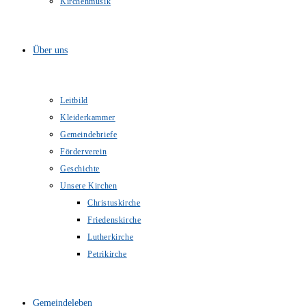
Kirchenmusik
Über uns
Leitbild
Kleiderkammer
Gemeindebriefe
Förderverein
Geschichte
Unsere Kirchen
Christuskirche
Friedenskirche
Lutherkirche
Petrikirche
Gemeindeleben