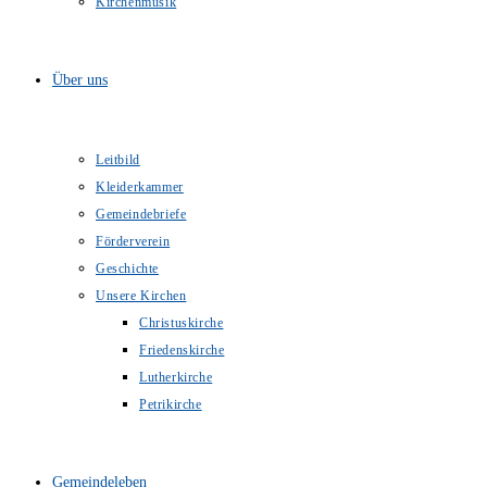
Kirchenmusik
Über uns
Leitbild
Kleiderkammer
Gemeindebriefe
Förderverein
Geschichte
Unsere Kirchen
Christuskirche
Friedenskirche
Lutherkirche
Petrikirche
Gemeindeleben