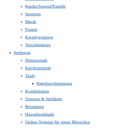
Kinder/Jugend/Familie
Senioren
Musik
Frauen
Kreativgruppen
Verschiedenes
Seelsorge
Dimissoriale
Kircheneintritt
Taufe
Patenbescheinigung
Konfirmation
Trauung & Jubiläum
Bestattung
Hausabendmahl
Online-Termine für junge Menschen