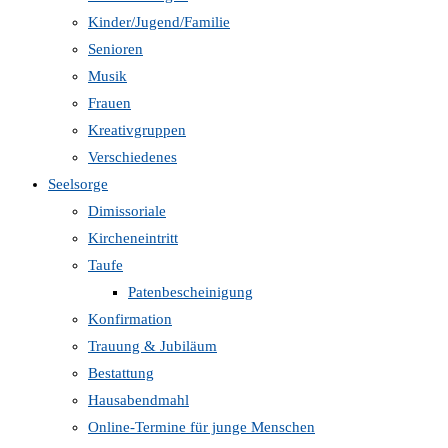
Kinder/Jugend/Familie
Senioren
Musik
Frauen
Kreativgruppen
Verschiedenes
Seelsorge
Dimissoriale
Kircheneintritt
Taufe
Patenbescheinigung
Konfirmation
Trauung & Jubiläum
Bestattung
Hausabendmahl
Online-Termine für junge Menschen