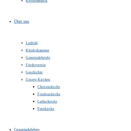
Kirchenmusik
Über uns
Leitbild
Kleiderkammer
Gemeindebriefe
Förderverein
Geschichte
Unsere Kirchen
Christuskirche
Friedenskirche
Lutherkirche
Petrikirche
Gemeindeleben