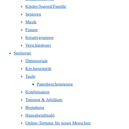
Kinder/Jugend/Familie
Senioren
Musik
Frauen
Kreativgruppen
Verschiedenes
Seelsorge
Dimissoriale
Kircheneintritt
Taufe
Patenbescheinigung
Konfirmation
Trauung & Jubiläum
Bestattung
Hausabendmahl
Online-Termine für junge Menschen