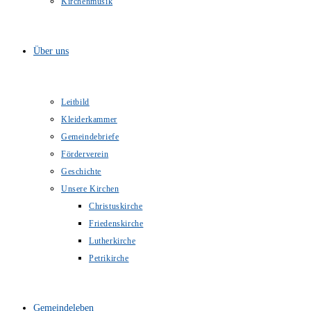
Kirchenmusik
Über uns
Leitbild
Kleiderkammer
Gemeindebriefe
Förderverein
Geschichte
Unsere Kirchen
Christuskirche
Friedenskirche
Lutherkirche
Petrikirche
Gemeindeleben