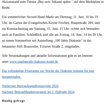
Aktionsstand zum Thema „Buy now. Inkasso später.“ auf dem Marktplatz in
Brühl.
Ein sommerlicher Second-Hand-Markt am Dienstag, 11. Juni, 16 bis 19
Uhr, im Garten der Evangelischen Kirche Frechen, Hauptstraße 209, und
ein Kinonachmittag am Samstag, 15. Juni, 15 Uhr, richtet sich besonders
auch an Familien. Schließlich sind alle am Freitag, 14. Juni, 14 bis 20 Uhr,
zu einem Sommerfest mit Ausstellung „100 Jahre Diakonie“ in das
Johanniter-Stift Brauweiler, Erfurter Straße 2, eingeladen.
Alle Veranstaltungen und aktuelle Informationen gibt es im Internet
unter
www.einefueralle.diakonie-koeln.de
.
Das vollständige Programm zur Woche der Diakonie können Sie hier
herunterladen.
Weitere
Vorheriger Beitrag
Jugendfotoprojekt 2024
Artikel
Nächster Beitrag
Musikprogramm im 2. Halbjahr 2024
ansehen
Häufig gefragt