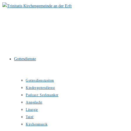
Zum
Inhalt
springen
Gottesdienste
Gottesdienstzeiten
Kindergottesdienst
Podcast: Seelenanker
Angedacht
Liturgie
Taizé
Kirchenmusik