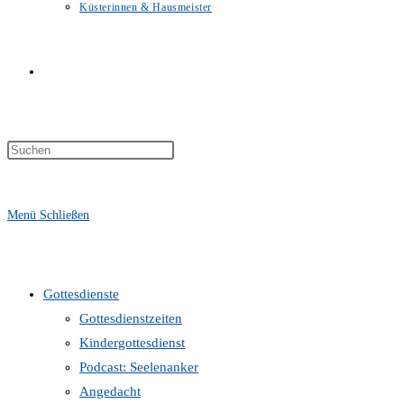
Küsterinnen & Hausmeister
Website-
Suche
Menü
Schließen
umschalten
Gottesdienste
Gottesdienstzeiten
Kindergottesdienst
Podcast: Seelenanker
Angedacht